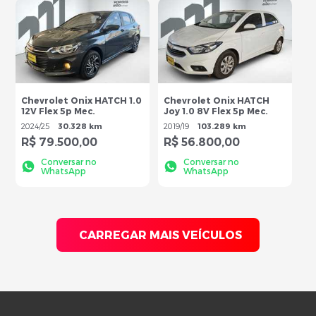
Chevrolet Onix HATCH 1.0
Chevrolet Onix HATCH
12V Flex 5p Mec.
Joy 1.0 8V Flex 5p Mec.
2024
/
25
30.328 km
2019
/
19
103.289 km
R$ 79.500,00
R$ 56.800,00
Conversar no
Conversar no
WhatsApp
WhatsApp
CARREGAR MAIS
VEÍCULOS