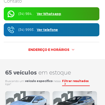
Contato
(34) 98407-3423
Ver Whatsapp
(34) 99936-1555
Ver telefone
ENDEREÇO E HORÁRIOS
65 veículos
em estoque
Buscando um
veículo específico
nessa
Filtrar resultados
loja?