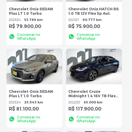
Chevrolet Onix SEDAN
Chevrolet Onix HATCH RS
Plus LT 1.0 Turbo
1.0 TB 12V Flex 5p Aut.
2023
/
24
53.789 km
2021
/
21
90.777 km
R$ 79.900,00
R$ 75.900,00
Conversar no
Conversar no
WhatsApp
WhatsApp
Chevrolet Onix SEDAN
Chevrolet Cruze
Plus LT 1.0 Turbo
Midnight 1.4 16V TB Flex
Aut.
2023
/
24
25.943 km
2022
/
23
65.000 km
R$ 81.100,00
R$ 117.900,00
Conversar no
Conversar no
WhatsApp
WhatsApp