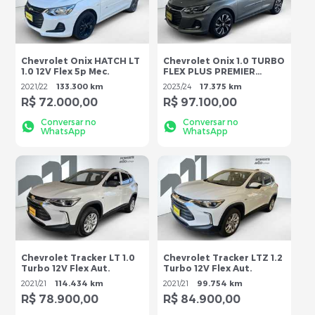
Chevrolet Onix HATCH LT
Chevrolet Onix 1.0 TURBO
1.0 12V Flex 5p Mec.
FLEX PLUS PREMIER
AUTOMÁTICO
2021
/
22
133.300 km
2023
/
24
17.375 km
R$ 72.000,00
R$ 97.100,00
Conversar no
Conversar no
WhatsApp
WhatsApp
Chevrolet Tracker LT 1.0
Chevrolet Tracker LTZ 1.2
Turbo 12V Flex Aut.
Turbo 12V Flex Aut.
2021
/
21
114.434 km
2021
/
21
99.754 km
R$ 78.900,00
R$ 84.900,00